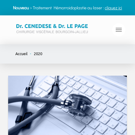
Nouveau
> Traitement Hémorroïdoplastie au laser :
cliquez ici
-
Accueil
2020