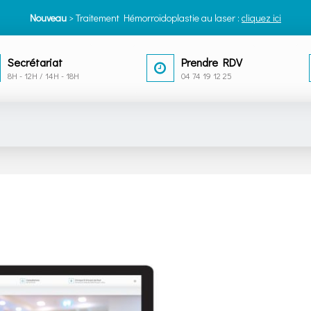
Nouveau
> Traitement Hémorroïdoplastie au laser :
cliquez ici
Secrétariat
Prendre RDV
8H - 12H / 14H - 18H
04 74 19 12 25