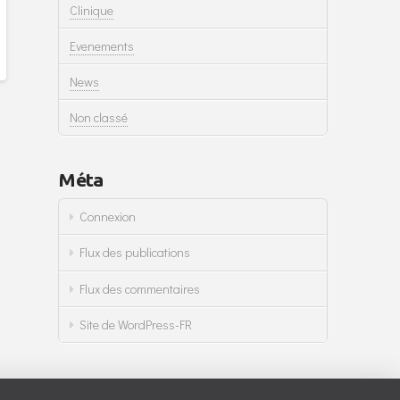
Clinique
Evenements
News
Non classé
Méta
Connexion
Flux des publications
Flux des commentaires
Site de WordPress-FR