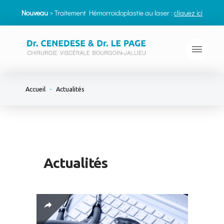
Nouveau
> Traitement Hémorroïdoplastie au laser :
cliquez ici
-
Accueil
Actualités
Actualités