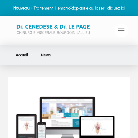
Nouveau
> Traitement Hémorroïdoplastie au laser :
cliquez ici
-
-
Accueil
News