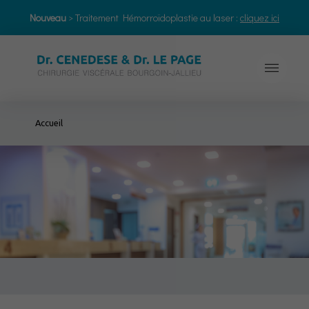
Nouveau
> Traitement Hémorroïdoplastie au laser :
cliquez ici
Accueil