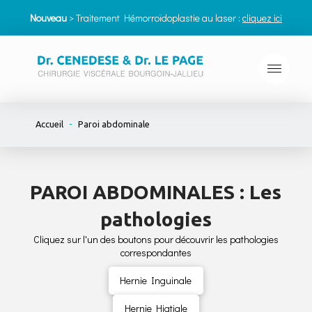
Nouveau
> Traitement Hémorroïdoplastie au laser :
cliquez ici
-
Accueil
Paroi abdominale
PAROI ABDOMINALES : Les
pathologies
Cliquez sur l'un des boutons pour découvrir les pathologies
correspondantes
Hernie Inguinale
Hernie Hiatiale