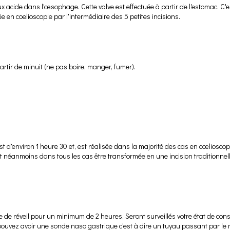
flux acide dans l'œsophage. Cette valve est effectuée à partir de l'estomac. 
ée en coelioscopie par l'intermédiaire des 5 petites incisions.
artir de minuit (ne pas boire, manger, fumer).
t d'environ 1 heure 30 et, est réalisée dans la majorité des cas en cœlioscop
t néanmoins dans tous les cas être transformée en une incision traditionnelle
le de réveil pour un minimum de 2 heures. Seront surveillés votre état de cons
pouvez avoir une sonde naso gastrique c'est à dire un tuyau passant par le n