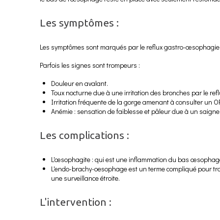
Les symptômes :
Les symptômes sont marqués par le reflux gastro-œsophagien.
Parfois les signes sont trompeurs :
Douleur en avalant.
Toux nocturne due à une irritation des bronches par le reflu
Irritation fréquente de la gorge amenant à consulter un O
Anémie : sensation de faiblesse et pâleur due à un saigne
Les complications :
L'œsophagite : qui est une inflammation du bas œsophage p
L'endo-brachy-oesophage est un terme compliqué pour tra
une surveillance étroite.
L'intervention :