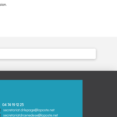
sion.
04 74 19 12 25
secretariat.drlepage@laposte.net
secretariatdrcenedese@laposte.net