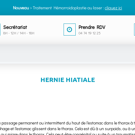
Nouveau
> Traitement Hémorroïdoplastie au laser :
cliquez ici
Secrétariat
Prendre RDV
8H - 12H / 14H - 18H
04 74 19 12 25
HERNIE HIATIALE
du passage permanent ou intermittent du haut de l'estomac dans le thorax à tra
ophage et l'estomac glissent dans le thorax. Cela est dû à un surpoids, ou à
qui migre dans le thorax. Cela peut-être congénital ou suite à un traumatis