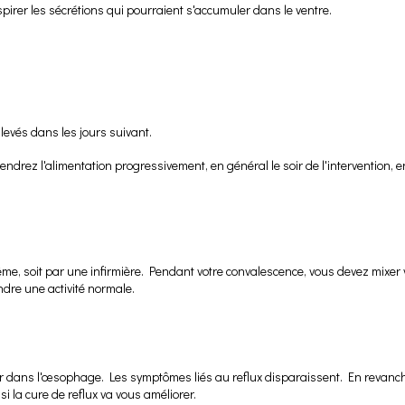
spirer les sécrétions qui pourraient s'accumuler dans le ventre.
nlevés dans les jours suivant.
prendrez l'alimentation progressivement, en général le soir de l'interventio
, soit par une infirmière. Pendant votre convalescence, vous devez mixer vot
dre une activité normale.
r dans l'œsophage. Les symptômes liés au reflux disparaissent. En revanche si
si la cure de reflux va vous améliorer.