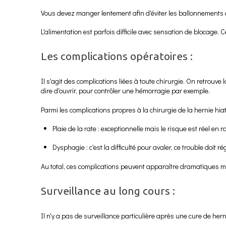
Vous devez manger lentement afin d'éviter les ballonnements 
L'alimentation est parfois difficile avec sensation de blocage.
Les complications opératoires :
Il s'agit des complications liées à toute chirurgie. On retrouve l
dire d'ouvrir, pour contrôler une hémorragie par exemple.
Parmi les complications propres à la chirurgie de la hernie hiat
Plaie de la rate : exceptionnelle mais le risque est réel en r
Dysphagie : c'est la difficulté pour avaler, ce trouble doit r
Au total, ces complications peuvent apparaître dramatiques m
Surveillance au long cours :
Il n'y a pas de surveillance particulière après une cure de hern